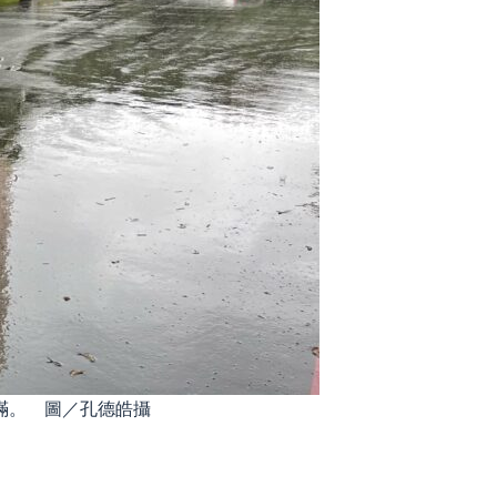
滿。 圖／孔德皓攝