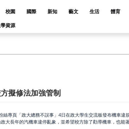
校園
國際
新知
藝文
生活
體育
教學資源
校方擬修法加強管制
ok粉絲專頁「政大總務不誤事」4日在政大學生交流板發布機車
論政大長年的汽機車違停亂象，並希望校方除了勸導機車，也能