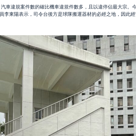
汽車違規案件數的確比機車違規件數多，且以違停佔最大宗。今年1
隊員李東陽表示，司令台後方是球隊搬運器材的必經之地，因此