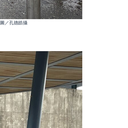
圖／孔德皓攝