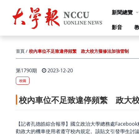
跳到主要內容
新聞總覽
影音
校內車位不足致違停頻繁 政大校方擬修法加強管制
首頁
第1790期
2023-12-20
校園
校內車位不足致違停頻繁 政大
【記者孔德皓綜合報導】國立政治大學總務處Facebo
勸政大的機車使用者遵守校內規定。該貼文引發學生討