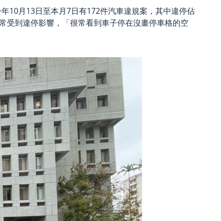
0月13日至本月7日有172件汽車違規案，其中違停佔
經常受到違停影響，「很常看到車子停在沒畫停車格的空