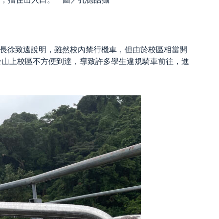
生會長徐致遠說明，雖然校內禁行機車，但由於校區相當開
於山上校區不方便到達，導致許多學生違規騎車前往，進