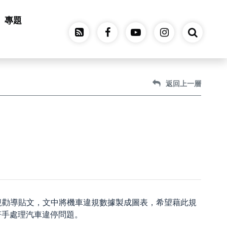
專題
返回上一層
違規勸導貼文，文中將機車違規數據製成圖表，希望藉此規
著手處理汽車違停問題。