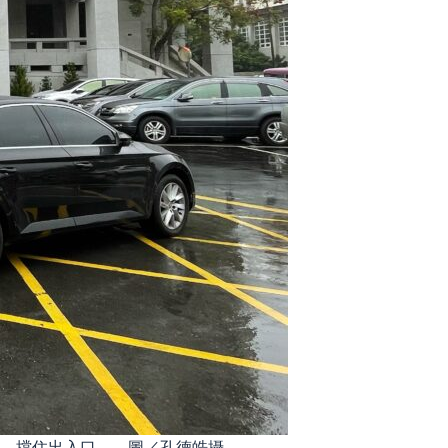
，擋住出入口。 圖／孔德皓攝