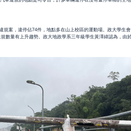
件機車違規案，違停佔74件，地點多在山上校區的運動場。政大學
違規數量有上升趨勢。政大地政學系三年級學生黃澤緯認為，由