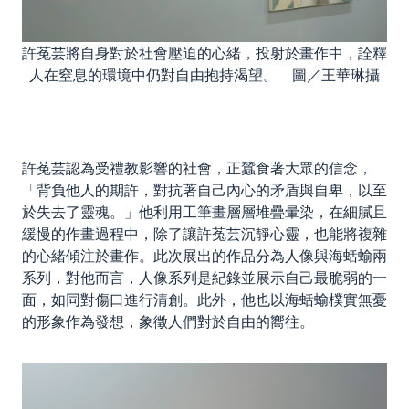
許菟芸將自身對於社會壓迫的心緒，投射於畫作中，詮釋
人在窒息的環境中仍對自由抱持渴望。 圖／王華琳攝
許菟芸認為受禮教影響的社會，正蠶食著大眾的信念，
「背負他人的期許，對抗著自己內心的矛盾與自卑，以至
於失去了靈魂。」他利用工筆畫層層堆疊暈染，在細膩且
緩慢的作畫過程中，除了讓許菟芸沉靜心靈，也能將複雜
的心緒傾注於畫作。此次展出的作品分為人像與海蛞蝓兩
系列，對他而言，人像系列是紀錄並展示自己最脆弱的一
面，如同對傷口進行清創。此外，他也以海蛞蝓樸實無憂
的形象作為發想，象徵人們對於自由的嚮往。