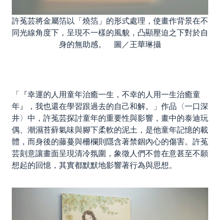
許菟芸將金屬箔以「燒箔」的形式處理，使畫作背景在不
同光線角度下，呈現不一樣的風貌，凸顯壓迫之下對於自
身的無助感。 圖／王華琳攝
「『幸運的人用童年治癒一生，不幸的人用一生治癒童
年』，我也還在學習跟過去的自己和解。」作品〈一口深
井〉中，許菟芸探討童年的重要性與影響，畫中的泰迪玩
偶、潮濕苔蘚氣味與腳下柔軟的泥土，是他童年記憶的載
體，而身後的藤蔓與柵欄則隱含著禁錮內心的傷害。許菟
芸刻意讓畫面呈現清冷氛圍，象徵人們不曾在意甚至不願
想起的回憶，其實都默默地影響著行為與思想。