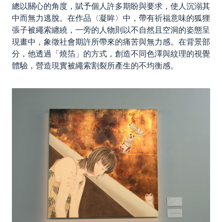
總以關心的角度，賦予個人許多期盼與要求，使人沉溺其
中而無力逃脫。在作品〈凝眸〉中，帶有祈福意味的狐狸
張子被繩索纏繞，一旁的人物則以不自然且空洞的姿態呈
現畫中，象徵社會期許所帶來的痛苦與無力感。在背景部
分，他透過「燒箔」的方式，創造不同色澤與紋理的視覺
體驗，營造現實被繩索割裂所產生的不均衡感。