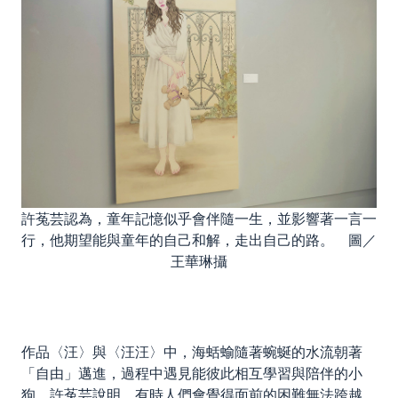
許菟芸認為，童年記憶似乎會伴隨一生，並影響著一言一
行，他期望能與童年的自己和解，走出自己的路。 圖／
王華琳攝
作品〈汪〉與〈汪汪〉中，海蛞蝓隨著蜿蜒的水流朝著
「自由」邁進，過程中遇見能彼此相互學習與陪伴的小
狗。許菟芸說明，有時人們會覺得面前的困難無法跨越，