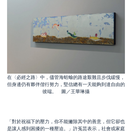
在〈必經之路〉中，儘管海蛞蝓的路途艱難且步伐緩慢，
但身邊仍有夥伴偕行努力，堅信總有一天能夠到達自由的
彼端。 圖／王華琳攝
「對於祝福下的壓力，你不能撇除其中的善意
，
但它卻也
是讓人感到困擾的一種壓迫。」許菟芸表示，社會或家庭