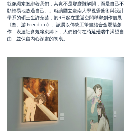
就像繩索捆綁著我們，其實不是那麼難解開，而是自己不
願輕易地放過自己。」
就讀國立臺南大學視覺藝術與設計
學系的碩士生許菟芸，於9日起在重返空間舉辦創作個展
《窒。游 Freedom》。該展以傳統工筆畫結合金屬箔創
作，表達社會規範束縛下，人們如何在苟延殘喘中渴望自
由，並保留內心深處的初衷。