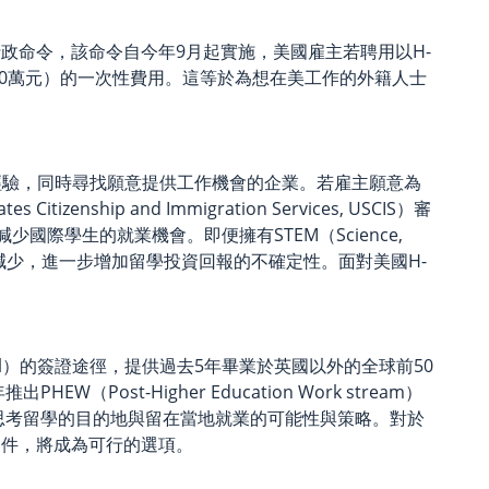
行政命令，該命令自今年9月起實施，美國雇主若聘用以H-
（約新台幣310萬元）的一次性費用。這等於為想在美工作的外籍人士
此累積工作經驗，同時尋找願意提供工作機會的企業。若雇主願意為
p and Immigration Services, USCIS）審
際學生的就業機會。即便擁有STEM（Science,
與就業機會減少，進一步增加留學投資回報的不確定性。面對美國H-
dual）的簽證途徑，提供過去5年畢業於英國以外的全球前50
-Higher Education Work stream）
思考留學的目的地與留在當地就業的可能性與策略。對於
條件，將成為可行的選項。