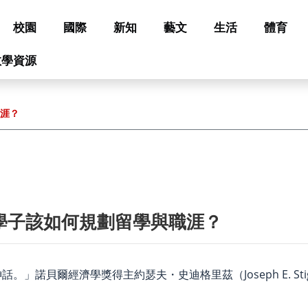
校園
國際
新知
藝文
生活
體育
教學資源
職涯？
灣學子該如何規劃留學與職涯？
爾經濟學獎得主約瑟夫・史迪格里茲（Joseph E. Stiglitz