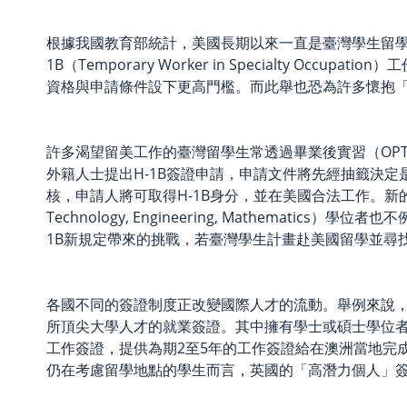
根據我國教育部統計，美國長期以來一直是臺灣學生留學人
1B（Temporary Worker in Specialty
資格與申請條件設下更高門檻。而此舉也恐為許多懷抱
許多渴望留美工作的臺灣留學生常透過畢業後實習（OPT, Op
外籍人士提出H-1B簽證申請，申請文件將先經抽籤決定是否獲得名額，若
核，申請人將可取得H-1B身分，並在美國合法工作。新的
Technology, Engineering, Mathe
1B新規定帶來的挑戰，若臺灣學生計畫赴美國留學並尋
各國不同的簽證制度正改變國際人才的流動。舉例來說，英國於今
所頂尖大學人才的就業簽證。其中擁有學士或碩士學位者可獲得2年
工作簽證，提供為期2至5年的工作簽證給在澳洲當地完
仍在考慮留學地點的學生而言，英國的「高潛力個人」簽