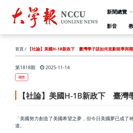
跳到主要內容
新聞總覽
影音
【社論】美國H-1B新政下 臺灣學子該如何規劃留學與
首頁
第1818期
2025-11-14
國際
【社論】美國H-1B新政下 臺
「美國努力創造了美國希望之夢，但今日美國夢已成了神話。」諾貝
道。