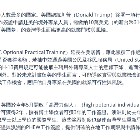
數最多的國家。美國總統川普（Donald Trump）簽署一項
 Occupation）工作簽證申請赴美的境外專業人員，需繳納10萬美元
「美國夢」的臺灣學生面臨更高的就業門檻與風險。
tional Practical Training）延長在美居留，藉
抽中並通過美國公民及移民服務局（United States Citizenshi
H-1B費用規定可能使雇主聘用外籍專業人士的意願下降，進而減少國
matics）學位者也不例外。對於未來計畫留美的學生而言，可能導致實習
找工作機會，應評估自身專業在美國的就業可行性與風險。
年5月開啟「高潛力個人」（high potential indivi
，擁有博士學位者可獲3年的工作簽證。澳洲則於去年推出PHEW（Post
成學士以上學位的國際學生。這些簽證制度也促使台灣學生重新
證與澳洲的PHEW工作簽證，提供明確的在地工作期限與申請