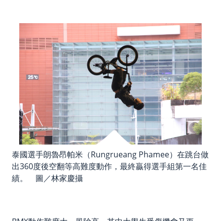
泰國選手朗魯昂帕米（Rungrueang Phamee）在跳台做
出360度後空翻等高難度動作，最終贏得選手組第一名佳
績。 圖／林家慶攝