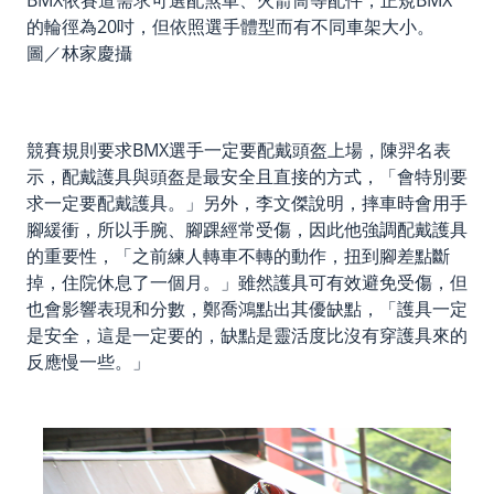
BMX依賽道需求可選配煞車、火箭筒等配件，正規BMX
的輪徑為20吋，但依照選手體型而有不同車架大小。
圖／林家慶攝
競賽規則要求BMX選手一定要配戴頭盔上場，陳羿名表
示，配戴護具與頭盔是最安全且直接的方式，「會特別要
求一定要配戴護具。」另外，李文傑說明，摔車時會用手
腳緩衝，所以手腕、腳踝經常受傷，因此他強調配戴護具
的重要性，「之前練人轉車不轉的動作，扭到腳差點斷
掉，住院休息了一個月。」雖然護具可有效避免受傷，但
也會影響表現和分數，鄭喬鴻點出其優缺點，「護具一定
是安全，這是一定要的，缺點是靈活度比沒有穿護具來的
反應慢一些。」