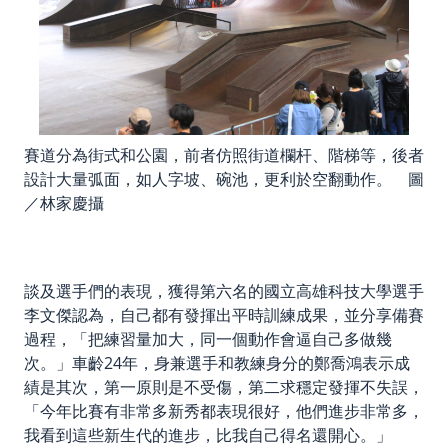
賽道分為街式和公園，前者仿照街道欄杆、階梯等，後者
設計大量弧面，如人字坡、碗池，更利於空翻動作。 圖
／林家慶攝
談及選手們的表現，獲得第六名的國立高雄科技大學選手
李文傑認為，自己都有發揮出平時訓練成果，並分享備賽
過程，「把練習量加大，同一個動作會逼自己多做幾
次。」車齡24年，身兼選手和教練身分的鄭喬鴻表示成
績是其次，第一原則是不受傷，第二求穩定發揮不失誤，
「今年比賽有非常多新秀都表現很好，他們進步非常多，
我看到這些新生代的進步，比我自己得名還開心。」