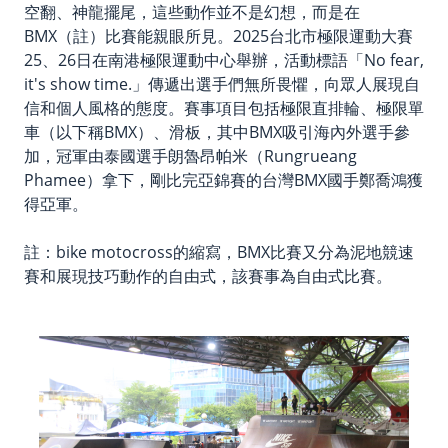
空翻、神龍擺尾，這些動作並不是幻想，而是在
BMX（註）比賽能親眼所見。2025台北市極限運動大賽
25、26日在南港極限運動中心舉辦，活動標語「No fear,
it's show time.」傳遞出選手們無所畏懼，向眾人展現自
信和個人風格的態度。賽事項目包括極限直排輪、極限單
車（以下稱BMX）、滑板，其中BMX吸引海內外選手參
加，冠軍由泰國選手朗魯昂帕米（Rungrueang
Phamee）拿下，剛比完亞錦賽的台灣BMX國手鄭喬鴻獲
得亞軍。
註：bike motocross的縮寫，BMX比賽又分為泥地競速
賽和展現技巧動作的自由式，該賽事為自由式比賽。