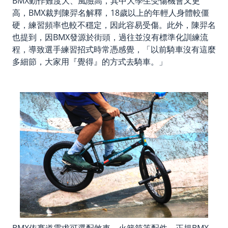
BMX動作難度大、風險高，其中大學生受傷機會又更
高，BMX裁判陳羿名解釋，18歲以上的年輕人身體較僵
硬，練習頻率也較不穩定，因此容易受傷。此外，陳羿名
也提到，因BMX發源於街頭，過往並沒有標準化訓練流
程，導致選手練習招式時常憑感覺，「以前騎車沒有這麼
多細節，大家用『覺得』的方式去騎車。」