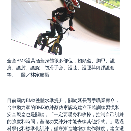
全套BMX護具涵蓋身體很多部位，如頭盔、胸甲、護
肩、護肘、護腕、防滑手套、護膝、護脛與腳踝護套
等。 圖／林家慶攝
目前國內BMX整體水準提升，關於延長選手職業壽命，
台中動力家的BMX教練蔡佑家認為建立正確訓練習慣和
安全觀念也是關鍵，「一定要暖身和收操，控制自己訓練
的強度和時間，基礎功要練好才能去練其他招式。」透過
科學化和標準化訓練，循序漸進地增加動作難度，建立選