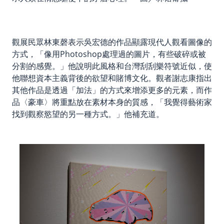
觀展民眾林東磬表示吳宏德的作品顯露現代人觀看圖像的
方式，「像用Photoshop處理過的圖片，有些破碎或被
分割的感覺。」他說明此風格和台灣刮刮樂符號近似，使
他聯想資本主義背後的欲望和賭博文化。觀者謝志康指出
其他作品是透過「加法」的方式來增添更多的元素，而作
品〈豪車〉將重點放在素材本身的質感，「我覺得藝術家
找到觀察慾望的另一種方式。」他補充道。