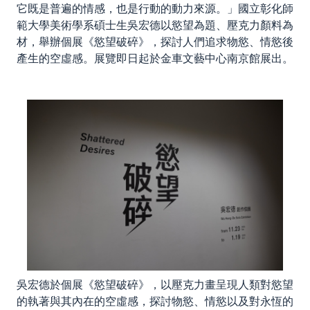
它既是普遍的情感，也是行動的動力來源。」國立彰化師
範大學美術學系碩士生吳宏德以慾望為題、壓克力顏料為
材，舉辦個展《慾望破碎》，探討人們追求物慾、情慾後
產生的空虛感。展覽即日起於金車文藝中心南京館展出。
吳宏德於個展《慾望破碎》，以壓克力畫呈現人類對慾望
的執著與其內在的空虛感，探討物慾、情慾以及對永恆的