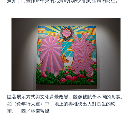
媒介，而畫作正中央的元寶則代表人們對金錢的嚮往。
隨著展示方式與文化背景改變，圖像被賦予不同的意義。
如〈兔年行大運〉中，地上的壽桃映出人對長生的慾
望。 圖／林偌甯攝