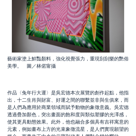
藝術家塗上鮮豔顏料，強化視覺張力，重現刮刮樂的艷俗
美學。 圖／林偌甯攝
作品〈兔年行大運〉是吳宏德本次展覽的創作起點，他指
出，十二生肖與財富、好運之間的聯繫並非與生俱來，而
是人們為應用於商業領域而賦予動物的象徵意義。吳宏德
透過疊加顏色，突出畫面的飽和度與類似塑膠的光澤感，
使其更具動態效果。此外，他也融合多個具有吉祥寓意的
元素，例如畫布上方的光束象徵流星，是人們實現願望的