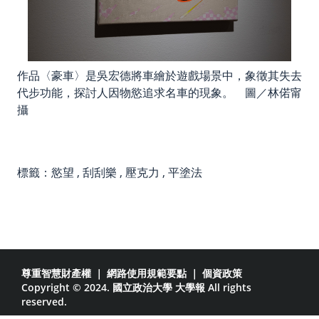
作品〈豪車〉是吳宏德將車繪於遊戲場景中，象徵其失去
代步功能，探討人因物慾追求名車的現象。 圖／林偌甯
攝
標籤：
慾望
,
刮刮樂
,
壓克力
,
平塗法
尊重智慧財產權
｜
網路使用規範要點
｜
個資政策
Copyright © 2024. 國立政治大學 大學報 All rights
reserved.