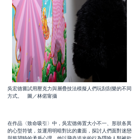
吳宏德嘗試用壓克力與層疊技法模擬人們玩刮刮樂的不同
方式。 圖／林偌甯攝
在作品〈致命吸引〉中，吳宏德佈置大小不一、形狀各異
的心型符號，並運用明暗對比的畫面，探討人們面對迷戀
與慾望時的矛盾心理。他以飛蟲追光的行為隱喻人類被欲