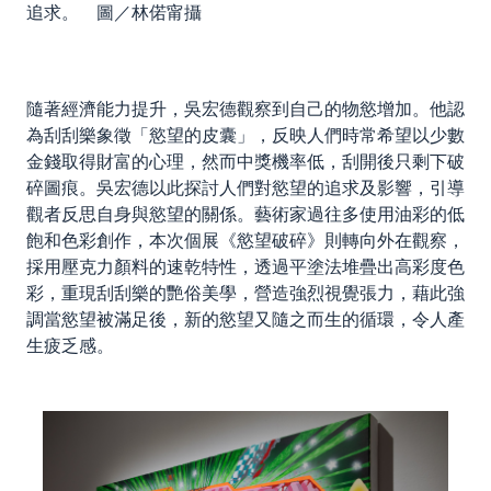
追求。 圖／林偌甯攝
隨著經濟能力提升，吳宏德觀察到自己的物慾增加。他認
為刮刮樂象徵「慾望的皮囊」，反映人們時常希望以少數
金錢取得財富的心理，然而中獎機率低，刮開後只剩下破
碎圖痕。吳宏德以此探討人們對慾望的追求及影響，引導
觀者反思自身與慾望的關係。藝術家過往多使用油彩的低
飽和色彩創作，本次個展《慾望破碎》則轉向外在觀察，
採用壓克力顏料的速乾特性，透過平塗法堆疊出高彩度色
彩，重現刮刮樂的艷俗美學，營造強烈視覺張力，藉此強
調當慾望被滿足後，新的慾望又隨之而生的循環，令人產
生疲乏感。