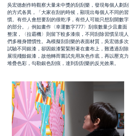
吳宏德創作時觀察大量未中獎的刮刮樂，發現每個人劃刮
的方式各異，「大家在刮的時候，顯現出每個人不同的習
慣。有些人會想要刮的很乾凈，有些人可能只想刮開數字
的部分。」例如畫作〈幸運數字777〉刮痕數量少且畫面
整潔，〈拉霸機〉則留下較多漆痕，不同刮除習慣呈現人
們多種身體慣性。為模擬刮刮樂的表面材質，吳宏德多次
試驗不同銀漆，卻因銀漆緊緊附著在畫布上，難透過刮除
展現殘餘銀漆，故他轉而嘗試先用灰色作底，再以壓克力
堆疊色彩，勾勒銀色刮痕，達到刮刮樂的反光效果。