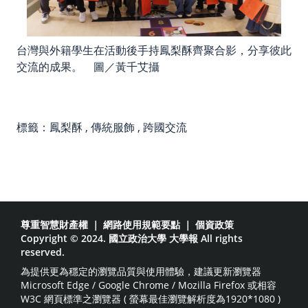
台灣與外籍學生在活動後手持鳳梨酥齊聚合影，分享彼此
交流的成果。 圖／黃千艾攝
標籤：
鳳梨酥
,
傳統服飾
,
跨國交流
尊重智慧財產權
｜
網路使用規範要點
｜
個資政策
Copyright © 2024. 國立政治大學 大學報 All rights
reserved.
為提供更為穩定的瀏覽品質與使用體驗，建議更新瀏覽器
Microsoft Edge / Google Chrome / Mozilla Firefox 或相容
W3C 網頁標準之瀏覽器 ( 螢幕最佳瀏覽解析度為1920*1080 )