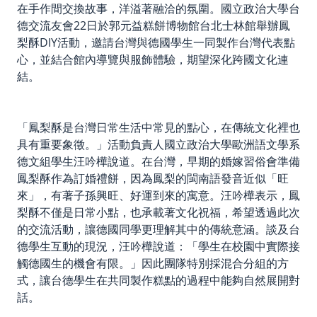
在手作間交換故事，洋溢著融洽的氛圍。國立政治大學台
德交流友會22日於郭元益糕餅博物館台北士林館舉辦鳳
梨酥DIY活動，邀請台灣與德國學生一同製作台灣代表點
心，並結合館內導覽與服飾體驗，期望深化跨國文化連
結。
「鳳梨酥是台灣日常生活中常見的點心，在傳統文化裡也
具有重要象徵。」活動負責人國立政治大學歐洲語文學系
德文組學生汪吟樺說道。在台灣，早期的婚嫁習俗會準備
鳳梨酥作為訂婚禮餅，因為鳳梨的閩南語發音近似「旺
來」，有著子孫興旺、好運到來的寓意。汪吟樺表示，鳳
梨酥不僅是日常小點，也承載著文化祝福，希望透過此次
的交流活動，讓德國同學更理解其中的傳統意涵。談及台
德學生互動的現況，汪吟樺說道：「學生在校園中實際接
觸德國生的機會有限。」因此團隊特別採混合分組的方
式，讓台德學生在共同製作糕點的過程中能夠自然展開對
話。