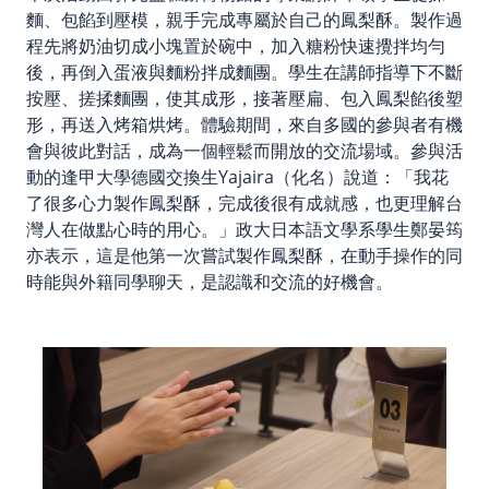
麵、包餡到壓模，親手完成專屬於自己的鳳梨酥。製作過
程先將奶油切成小塊置於碗中，加入糖粉快速攪拌均勻
後，再倒入蛋液與麵粉拌成麵團。學生在講師指導下不斷
按壓、搓揉麵團，使其成形，接著壓扁、包入鳳梨餡後塑
形，再送入烤箱烘烤。體驗期間，來自多國的參與者有機
會與彼此對話，成為一個輕鬆而開放的交流場域。參與活
動的逢甲大學德國交換生Yajaira（化名）說道：「我花
了很多心力製作鳳梨酥，完成後很有成就感，也更理解台
灣人在做點心時的用心。」政大日本語文學系學生鄭晏筠
亦表示，這是他第一次嘗試製作鳳梨酥，在動手操作的同
時能與外籍同學聊天，是認識和交流的好機會。