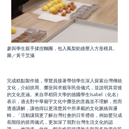
參與學生親手揉捏麵團，包入鳳梨餡後壓入方形模具。
圖／黃千艾攝
完成糕點製作後，導覽員接著帶領學生深入探索台灣傳統
文化，介紹抓周、擲筊與求籤等民俗儀式，並說明其背後
的文化意涵。來自早稻田大學的德國學生Isabel（化名）
表示，過去對中華廟宇文化中擲筊的意義並不理解，然而
透過講解，讓他得以更清楚其中所承載的文化脈絡與邏
輯，「活動讓我更了解台灣社會的日常禮俗，例如嬰兒成
長階段的抓周儀式，更加深了我對台灣生活文化的認
識。」他說道。此外，館方也安排漢族古裝與多款原住民