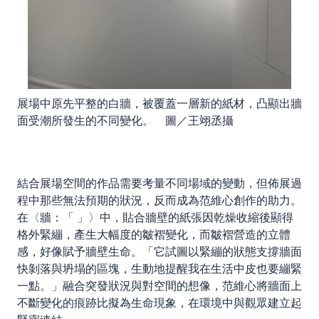
展場中原先平整的白牆，被覆蓋一層新的紙材，凸顯出牆
面受潮所發生的不同變化。 圖／王翊丞攝
結合展場空間的作品需要考量不同場域的變動，但佈展過
程中那些無法預期的狀況，反而成為范維心創作的助力。
在〈牆：「 」〉中，貼合牆壁的紙張因乾燥收縮後顯得
格外緊繃，產生大幅度的皺褶變化，而皺褶營造的立體
感，好像賦予牆壁生命。「它試圖以緊繃的狀態支撐牆面
快剝落與坍塌的區塊，生動地提醒我在生活中皮也要繃緊
一點。」融合突發狀況與對空間的想像，范維心將牆面上
不斷變化的痕跡比擬為生命現象，在環境中與觀眾建立起