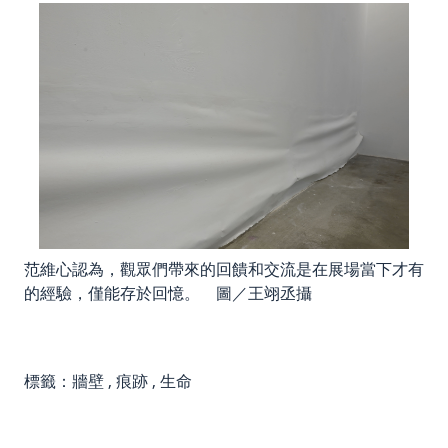
范維心認為，觀眾們帶來的回饋和交流是在展場當下才有
的經驗，僅能存於回憶。 圖／王翊丞攝
標籤：
牆壁
,
痕跡
,
生命