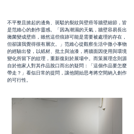
不平整且掀起的邊角、斑駁的裂紋與壁癌等牆壁細節，皆
是范維心的創作靈感。「因為潮濕的天氣，牆壁容易長出
黴菌變成壁癌，雖然這些痕跡可能是需要被處理的存在，
但卻讓我覺得很有層次。」范維心從觀察生活中微小事物
的經驗出發，以紙材、批土與油漆，將牆面因使用與環境
變化所留下的紋理，重新復刻於展場中。而策展理念則源
自於他家人對其作品脫口而出的疑問：「這個作品要怎麼
帶走？」看似日常的提問，讓他開始思考將空間納入創作
的可行性。