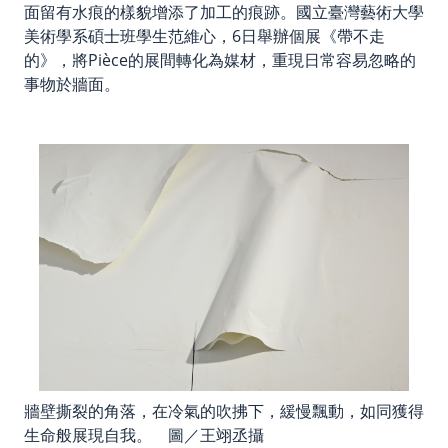
面留有水痕的樣貌增添了加工的痕跡。國立臺灣藝術大學
美術學系碩士班學生范維心，6日舉辦個展《帶不走
的》，將Pièce的展間轉化為媒材，重現日常容易忽略的
事物於牆面。
牆壁撕裂的角落，在冷氣的吹拂下，緩慢飄動，如同獲得
生命般展現自我。 圖／王翊丞攝