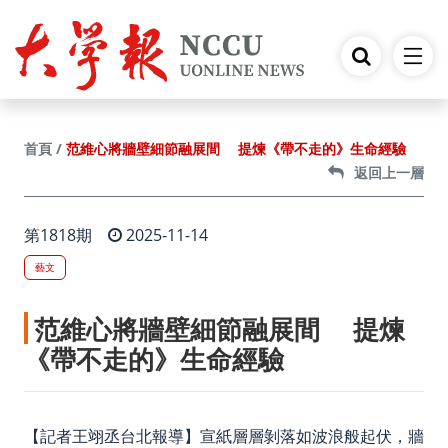
跳到主要內容
范維心將牆壁細節融展間 提煉《帶不走的》生命經驗
首頁
返回上一層
第1818期
2025-11-14
藝文
范維心將牆壁細節融展間 提煉
《帶不走的》生命經驗
【記者王翊丞台北報導】宣紙層層剝落如波浪般起伏，牆