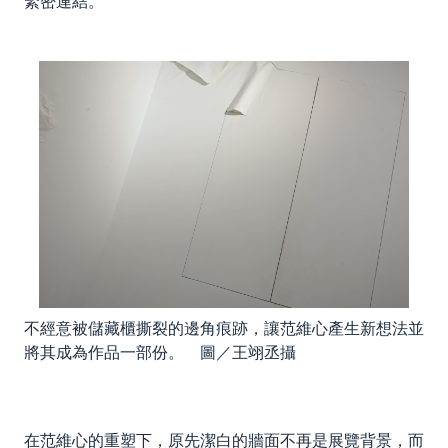
緊密連結。
不經意被儲藏櫃撕裂的邊角痕跡，讓范維心產生新想法並
將其成為作品一部份。 圖／王翊丞攝
在范維心的重塑下，原先潔白的牆面不再是展覽背景，而