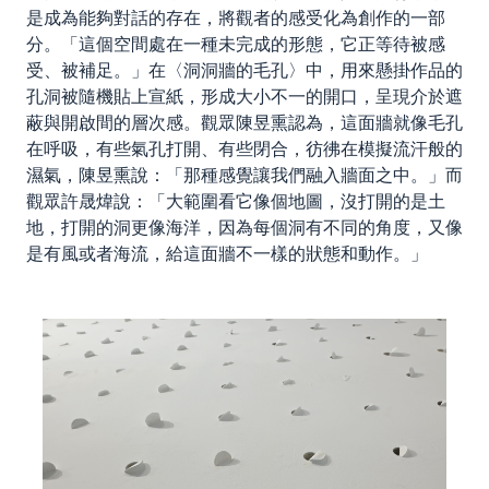
是成為能夠對話的存在，將觀者的感受化為創作的一部
分。「這個空間處在一種未完成的形態，它正等待被感
受、被補足。」在〈洞洞牆的毛孔〉中，用來懸掛作品的
孔洞被隨機貼上宣紙，形成大小不一的開口，呈現介於遮
蔽與開啟間的層次感。觀眾陳昱熏認為，這面牆就像毛孔
在呼吸，有些氣孔打開、有些閉合，彷彿在模擬流汗般的
濕氣，陳昱熏說：「那種感覺讓我們融入牆面之中。」而
觀眾許晟煒說：「大範圍看它像個地圖，沒打開的是土
地，打開的洞更像海洋，因為每個洞有不同的角度，又像
是有風或者海流，給這面牆不一樣的狀態和動作。」