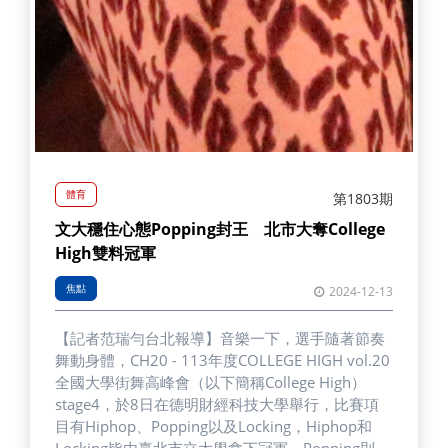
體育
第1803期
文大穩住心態Popping封王 北市大奪College
High雙料冠軍
焦點
2024-12-13
【記者范瑞勻台北報導】音樂一下，選手隨著節奏
舞動身體，CH20 - 113年度COLLEGE HIGH vol.20
全國大學街舞高峰會（以下簡稱College High）
stage4，於8日在德明財經科技大學舉行，比賽項
目有Hiphop、Popping以及Locking，Hiphop和
Locking皆由臺北市立大學拿下冠軍，Popping則由