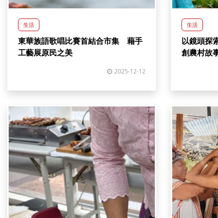
生活
生活
東華族語歌唱比賽首結合市集 藉手
以鏡頭探
工藝展原民之美
創農村
2025-12-12