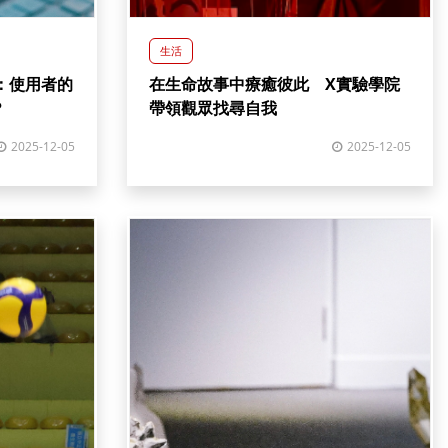
生活
室：使用者的
在生命故事中療癒彼此 X實驗學院
？
帶領觀眾找尋自我
2025-12-05
2025-12-05