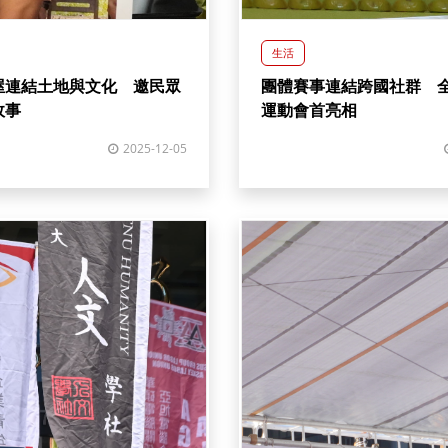
生活
屋連結土地與文化 邀民眾
團體賽事連結跨國社群 
故事
運動會首亮相
2025-12-05