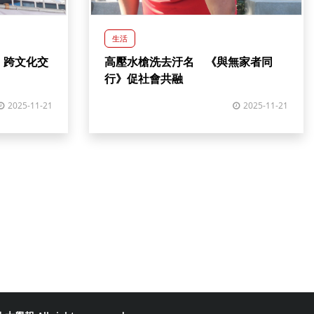
生活
 跨文化交
高壓水槍洗去汙名 《與無家者同
行》促社會共融
2025-11-21
2025-11-21