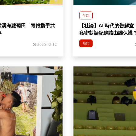
生活
索溪海蘿蔔田 青銀攜手共
【社論】AI 時代的告解
故事
私密對話紀錄該由誰保護
熱門
2025-12-12