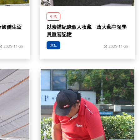
生活
全國僑生盃
以素描紀錄個人收藏 政大藝中領學
員重審記憶
焦點
2025-11-28
2025-11-28