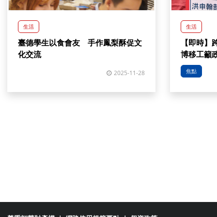
生活
生活
臺德學生以食會友 手作鳳梨酥促文
【即時】
化交流
博移工籲
焦點
2025-11-28