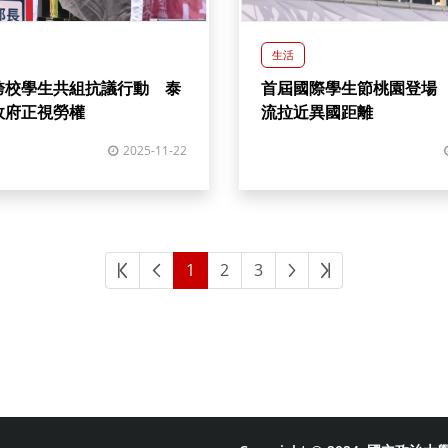
生活
跨校學生共組抗議行動 泰
首屆國際學生節桃園登場
政府正視勞權
流拉近異國距離
2025-11-22
1
2
3