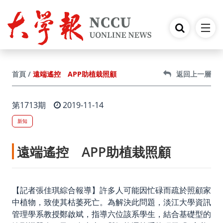
跳到主要內容
遠端遙控 APP助植栽照顧
首頁
返回上一層
第1713期
2019-11-14
新知
遠端遙控 APP助植栽照顧
【記者張佳琪綜合報導】許多人可能因忙碌而疏於照顧家
中植物，致使其枯萎死亡。為解決此問題，淡江大學資訊
管理學系教授鄭啟斌，指導六位該系學生，結合基礎型的