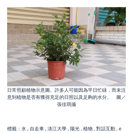
日常照顧植物示意圖。許多人可能因為平日忙碌，而未注
意到植物是否有獲得充足的日照以及足夠的水分。 圖／
張佳琪攝
標籤：
水
,
自走車
,
淡江大學
,
陽光
,
植物
,
對話互動
,
e