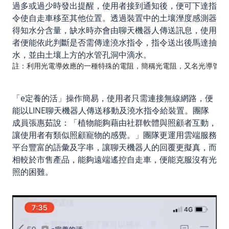
過多或過少時發出提醒，使用者接到通知後，便可下達指
令使自走車移至其他位置。透過裝置中的土壤溼度感測器
得知水分含量，缺水時亦會由聊天機器人傳送訊息，使用
者便能依此判斷是否需傳達澆水指令，指令送出後馬達抽
水，並由土壤上方的水管孔洞中滴水。
註：利用光電導效應的一種特殊的電阻，簡稱光電阻，又名光導管。
「e定養的活」操作簡易，使用者只需連接無線網路，便
能以LINE聊天機器人傳送移動及澆水指令給裝置。團隊
成員張惠茹說：「植物能夠藉由社群軟體與照顧者互動，
讓使用者有類似照顧寵物的感覺。」團隊更運用雲端服務
平台豐富的語彙及字串，讓聊天機器人的回覆更擬真，而
相較於市售產品，能夠遠端遙控自走車，便能克服沒有光
照的困難。