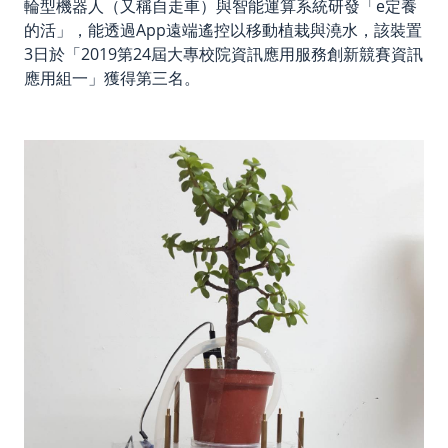
輪型機器人（又稱自走車）與智能運算系統研發「e定養
的活」，能透過App遠端遙控以移動植栽與澆水，該裝置
3日於「2019第24屆大專校院資訊應用服務創新競賽資訊
應用組一」獲得第三名。